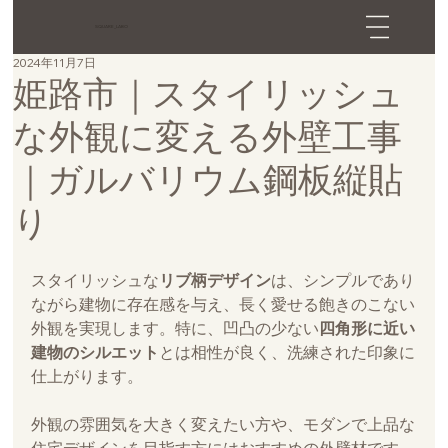
SQUARE_LABO
2024年11月7日
姫路市｜スタイリッシュ
な外観に変える外壁工事
｜ガルバリウム鋼板縦貼
り
スタイリッシュな
リブ柄デザイン
は、シンプルであり
ながら建物に存在感を与え、長く愛せる飽きのこない
外観を実現します。特に、凹凸の少ない
四角形に近い
建物のシルエット
とは相性が良く、洗練された印象に
仕上がります。
外観の雰囲気を大きく変えたい方や、モダンで上品な