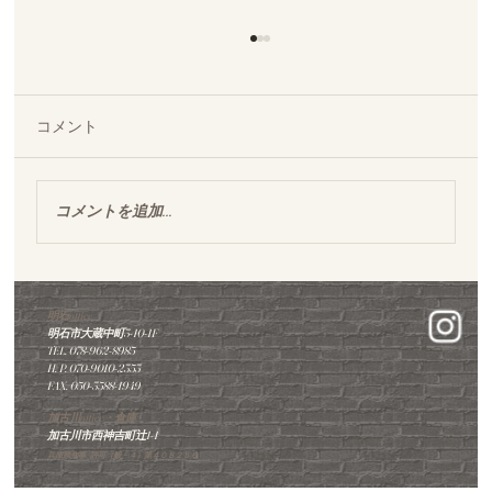
コメント
コメントを追加…
明石市｜築35年マンショントイレ｜タン
ポポで華やかに新しく、他では難しいと
明石office
明石市大蔵中町3-10-1F
された工事が完成しました。
TEL. 078-962-8985
​H. P. 070-9010-2353
FAX. 050-3588-1949
加古川office・倉庫
加古川市西神吉町辻1-1
兵庫県知事 許可（般－４）第４０８２５６