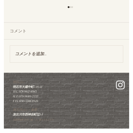
コメント
コメントを追加…
明石市｜築35年マンショントイレ｜タン
ポポで華やかに新しく、他では難しいと
明石office
明石市大蔵中町3-10-1F
された工事が完成しました。
TEL. 078-962-8985
​H. P. 070-9010-2353
FAX. 050-3588-1949
加古川office・倉庫
加古川市西神吉町辻1-1
兵庫県知事 許可（般－４）第４０８２５６