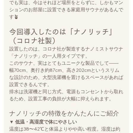
でも実は、今はそれほど場所をとらずに、しかもマン
ションのお部屋に設置できる家庭用サウナがあるんで
す🪴
今回導入したのは「ナノリッチ」
（コロナ社製）
設置したのは、コロナ社が製造するナノミストサウナ
「ナノリッチ」の一人用タイプです。
このサウナ、実はとてもユニークな製品でして——
幅70cm、奥行き約87cm、高さ202cmというスリム
な設計のため、大型洗濯機を置けるスペースがあれば
設置できるんです。
排水は洗濯機と同じ方式、電源もコンセントから取れ
るため、設置工事の負担が大幅に抑えられます。
ナノリッチの特徴をかんたんにご紹介
▼ 低温・高湿度で体にやさしい
温度は38〜42℃と体温よりやや高い程度。湿度は約