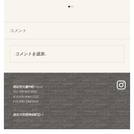
コメント
コメントを追加…
明石市｜築35年マンショントイレ｜タン
ポポで華やかに新しく、他では難しいと
明石office
明石市大蔵中町3-10-1F
された工事が完成しました。
TEL. 078-962-8985
​H. P. 070-9010-2353
FAX. 050-3588-1949
加古川office・倉庫
加古川市西神吉町辻1-1
兵庫県知事 許可（般－４）第４０８２５６