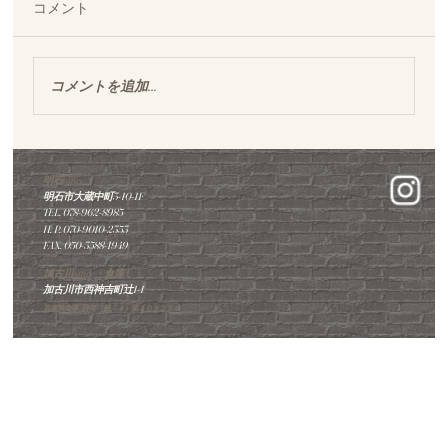
コメント
コメントを追加…
明石office
明石市大蔵中町3-10-1F
TEL. 078-962-8985
​H. P. 070-9010-2353
明石市｜築50年戸建てをフルリノベ｜間取りを
FAX. 050-3588-1949
変えて、シンプルで心地よい暮らしへ
加古川office・倉庫
加古川市西神吉町辻1-1
兵庫県知事 許可（般－４）第４０８２５６