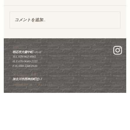
コメントを追加…
明石市｜築35年マンショントイレ｜タン
ポポで華やかに新しく、他では難しいと
明石office
明石市大蔵中町3-10-1F
された工事が完成しました。
TEL. 078-962-8985
​H. P. 070-9010-2353
FAX. 050-3588-1949
加古川office・倉庫
加古川市西神吉町辻1-1
兵庫県知事 許可（般－４）第４０８２５６